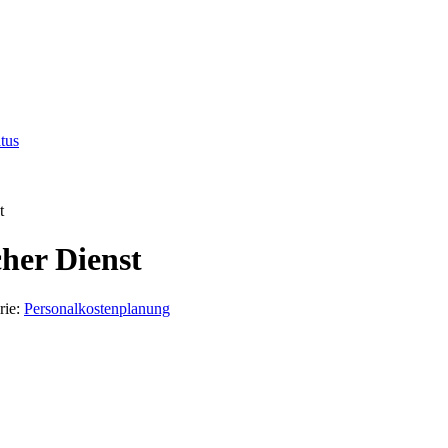
tus
t
cher Dienst
rie:
Personalkostenplanung