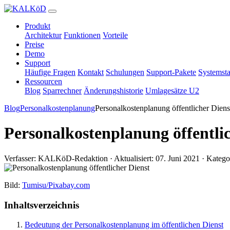
Produkt
Architektur
Funktionen
Vorteile
Preise
Demo
Support
Häufige Fragen
Kontakt
Schulungen
Support-Pakete
Systemsta
Ressourcen
Blog
Sparrechner
Änderungshistorie
Umlagesätze U2
Blog
Personalkostenplanung
Personalkostenplanung öffentlicher Diens
Personalkostenplanung öffentli
Verfasser: KALKöD-Redaktion · Aktualisiert: 07. Juni 2021 · Katego
Bild:
Tumisu/Pixabay.com
Inhaltsverzeichnis
Bedeutung der Personalkostenplanung im öffentlichen Dienst