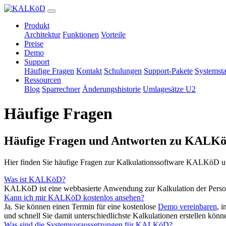
Produkt
Architektur
Funktionen
Vorteile
Preise
Demo
Support
Häufige Fragen
Kontakt
Schulungen
Support-Pakete
Systemsta
Ressourcen
Blog
Sparrechner
Änderungshistorie
Umlagesätze U2
Häufige Fragen
Häufige Fragen und Antworten zu KALK
Hier finden Sie häufige Fragen zur Kalkulationssoftware KALKöD u
Was ist KALKöD?
KALKöD ist eine webbasierte Anwendung zur Kalkulation der Persona
Kann ich mir KALKöD kostenlos ansehen?
Ja. Sie können einen Termin für eine kostenlose
Demo vereinbaren
, 
und schnell Sie damit unterschiedlichste Kalkulationen erstellen könn
Was sind die Systemvoraussetzungen für KALKöD?