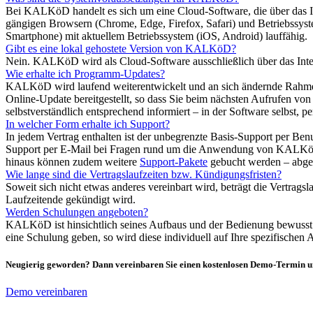
Bei KALKöD handelt es sich um eine Cloud-Software, die über das In
gängigen Browsern (Chrome, Edge, Firefox, Safari) und Betriebssys
Smartphone) mit aktuellem Betriebssystem (iOS, Android) lauffähig.
Gibt es eine lokal gehostete Version von KALKöD?
Nein. KALKöD wird als Cloud-Software ausschließlich über das Intern
Wie erhalte ich Programm-Updates?
KALKöD wird laufend weiterentwickelt und an sich ändernde Rahmenb
Online-Update bereitgestellt, so dass Sie beim nächsten Aufrufen 
selbstverständlich entsprechend informiert – in der Software selbst, 
In welcher Form erhalte ich Support?
In jedem Vertrag enthalten ist der unbegrenzte Basis-Support per B
Support per E-Mail bei Fragen rund um die Anwendung von KALKöD. 
hinaus können zudem weitere
Support-Pakete
gebucht werden – abges
Wie lange sind die Vertragslaufzeiten bzw. Kündigungsfristen?
Soweit sich nicht etwas anderes vereinbart wird, beträgt die Vertrag
Laufzeitende gekündigt wird.
Werden Schulungen angeboten?
KALKöD ist hinsichtlich seines Aufbaus und der Bedienung bewusst so 
eine Schulung geben, so wird diese individuell auf Ihre spezifische
Neugierig geworden? Dann vereinbaren Sie einen kostenlosen Demo-Termin u
Demo vereinbaren