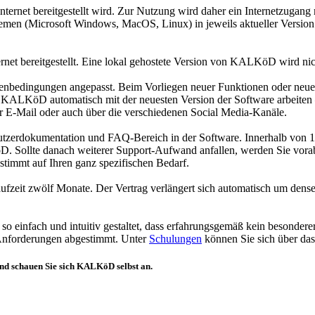
ternet bereitgestellt wird. Zur Nutzung wird daher ein Internetzugan
temen (Microsoft Windows, MacOS, Linux) in jeweils aktueller Versio
et bereitgestellt. Eine lokal gehostete Version von KALKöD wird nich
edingungen angepasst. Beim Vorliegen neuer Funktionen oder neuer S
von KALKöD automatisch mit der neuesten Version der Software arbei
per E-Mail oder auch über die verschiedenen Social Media-Kanäle.
enutzerdokumentation und FAQ-Bereich in der Software. Innerhalb von 1
Sollte danach weiterer Support-Aufwand anfallen, werden Sie vorab 
timmt auf Ihren ganz spezifischen Bedarf.
slaufzeit zwölf Monate. Der Vertrag verlängert sich automatisch um dens
einfach und intuitiv gestaltet, dass erfahrungsgemäß kein besonderer 
n Anforderungen abgestimmt. Unter
Schulungen
können Sie sich über d
nd schauen Sie sich KALKöD selbst an.