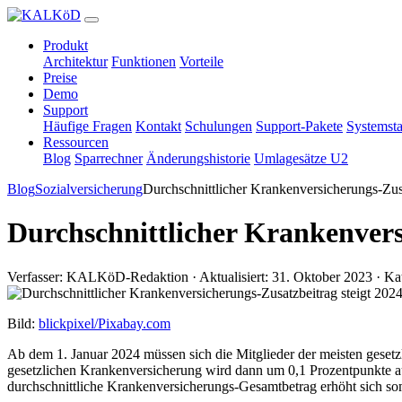
Produkt
Architektur
Funktionen
Vorteile
Preise
Demo
Support
Häufige Fragen
Kontakt
Schulungen
Support-Pakete
Systemsta
Ressourcen
Blog
Sparrechner
Änderungshistorie
Umlagesätze U2
Blog
Sozialversicherung
Durchschnittlicher Krankenversicherungs-Zusa
Durchschnittlicher Krankenversi
Verfasser: KALKöD-Redaktion · Aktualisiert: 31. Oktober 2023 · Ka
Bild:
blickpixel/Pixabay.com
Ab dem 1. Januar 2024 müssen sich die Mitglieder der meisten gesetz
gesetzlichen Krankenversicherung wird dann um 0,1 Prozentpunkte auf
durchschnittliche Krankenversicherungs-Gesamtbetrag erhöht sich som